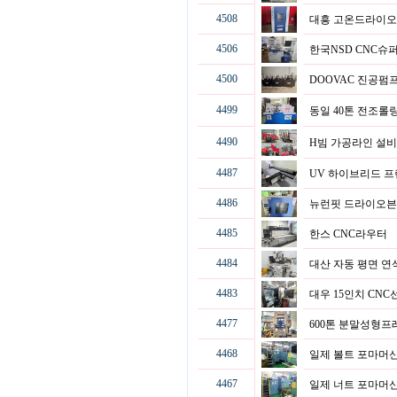
4508
대흥 고온드라이오
4506
한국NSD CNC
4500
DOOVAC 진공펌
4499
동일 40톤 전조
4490
H빔 가공라인 설
4487
UV 하이브리드 
4486
뉴런핏 드라이오븐
4485
한스 CNC라우터
4484
대산 자동 평면 
4483
대우 15인치 CN
4477
600톤 분말성형
4468
일제 볼트 포마머
4467
일제 너트 포마머