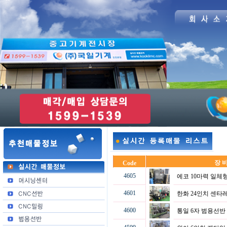
장 비
Code
4605
에코 10마력 일
4601
한화 24인치 센
4600
통일 6자 범용선