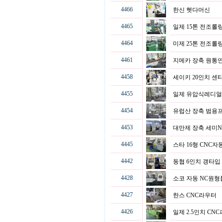
4466
한신 헷다머신
4465
일제 15톤 전조
4464
미제 25톤 전조
4461
지메카 장축 원통
4458
세이키 20인치 
4455
일제 유압식레디얼(
4454
유럽산 장축 범
4453
대만제 장축 세미NC
4445
스타 16형 CNC
4442
동협 6인치 갱타입
4428
소코 자동 NC원
4427
한스 CNC라우터
4426
일제 2.5인치 C