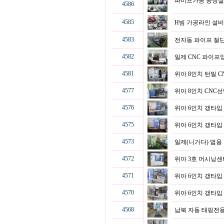
파이프가공 공장설
4586
4585
H빔 가공라인 설
4583
전자동 파이프 절
4582
일제 CNC 파이
4581
위아 8인치 턴밀 
4577
위아 8인치 CNC
4576
위아 6인치 갱타입
4575
위아 6인치 갱타입
4573
일제(니가다) 범
4572
위아 3호 머시닝
4571
위아 6인치 갱타입
4570
위아 6인치 갱타입
4568
남북 자동 태핑전