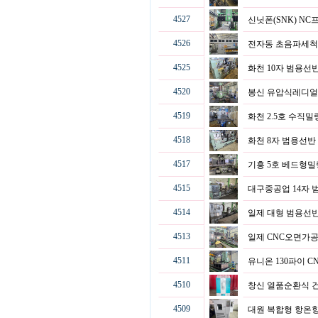
4527
신닛폰(SNK) N
4526
전자동 초음파세
4525
화천 10자 범용선
4520
봉신 유압식레디얼(
4519
화천 2.5호 수직
4518
화천 8자 범용선
4517
기흥 5호 베드형
4515
대구중공업 14자
4514
일제 대형 범용선
4513
일제 CNC오면가
4511
유니온 130파이 
4510
창신 열품순환식 
4509
대원 복합형 항온