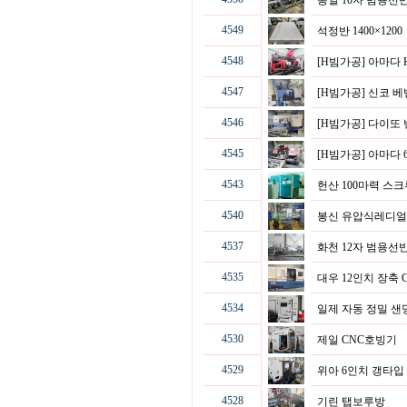
통일 10자 범용선
4549
석정반 1400×120
4548
[H빔가공] 아마다
4547
[H빔가공] 신코 
4546
[H빔가공] 다이
4545
[H빔가공] 아마다 
4543
헌산 100마력 
4540
봉신 유압식레디얼(
4537
화천 12자 범용선
4535
대우 12인치 장축
4534
일제 자동 정밀 
4530
제일 CNC호빙기
4529
위아 6인치 갱타입
4528
기린 탭보루방