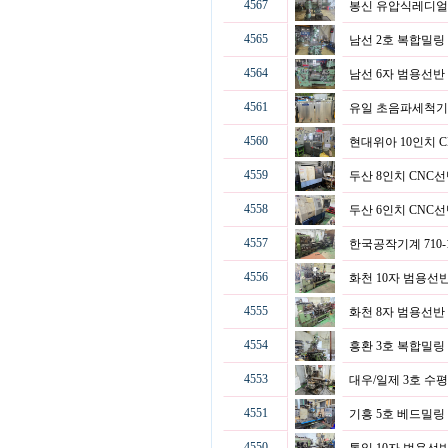
4567
봉신 유압식레디얼(
4565
남선 2호 복합밀
4564
남선 6자 범용선
4561
유일 초음파세척기
4560
현대위아 10인치 
4559
두산 8인치 CNC
4558
두산 6인치 CNC
4557
한국공작기계 710
4556
화천 10자 범용선
4555
화천 8자 범용선
4554
흥환 3호 복합밀
4553
대우/일제 3호 수
4551
기흥 5호 베드밀
4550