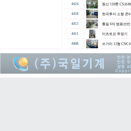
4424
동신 110톤 CS프
4418
한국후지 소형 콘
4415
통일 6자 범용선
4411
미츠토요 투영기
4408
쓰가미 12형 CN