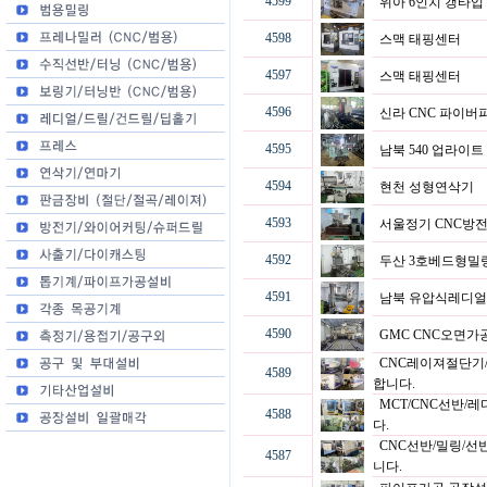
4599
위아 6인치 갱타입
4598
스맥 태핑센터
4597
스맥 태핑센터
4596
신라 CNC 파이
4595
남북 540 업라이
4594
현천 성형연삭기
4593
서울정기 CNC방
4592
두산 3호베드형
4591
남북 유압식레디얼(
4590
GMC CNC오면
CNC레이져절단기/
4589
합니다.
MCT/CNC선반/
4588
다.
CNC선반/밀링/선
4587
니다.